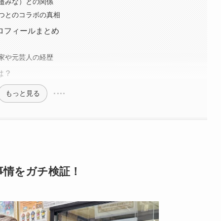
邉みな）との関係
つとのコラボの真相
ロフィールまとめ
家や元芸人の経歴
は？
もっと見る
事情をガチ検証！