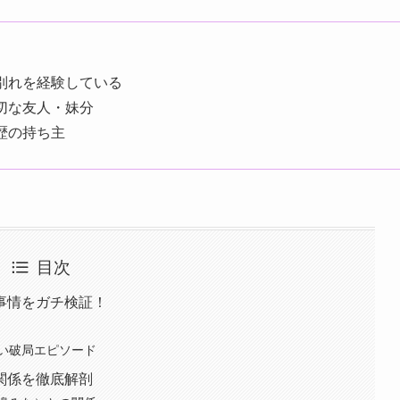
別れを経験している
切な友人・妹分
歴の持ち主
目次
事情をガチ検証！
い破局エピソード
関係を徹底解剖