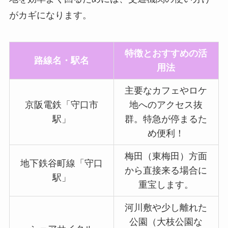
がカギになります。
特徴とおすすめの活
路線名・駅名
用法
主要なカフェやロケ
京阪電鉄「守口市
地へのアクセス抜
駅」
群。特急が停まるた
め便利！
梅田（東梅田）方面
地下鉄谷町線「守口
から直接来る場合に
駅」
重宝します。
河川敷や少し離れた
公園（大枝公園な