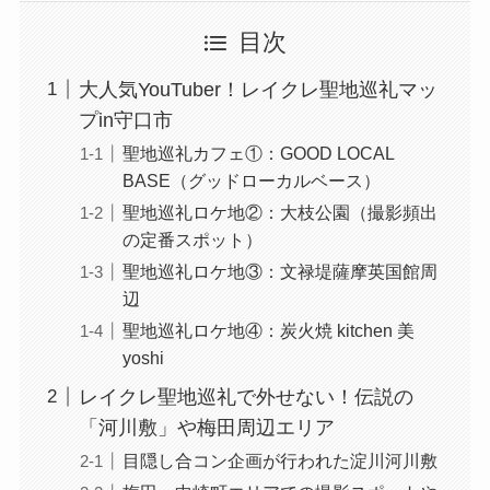
目次
大人気YouTuber！レイクレ聖地巡礼マッ
プin守口市
聖地巡礼カフェ①：GOOD LOCAL
BASE（グッドローカルベース）
聖地巡礼ロケ地②：大枝公園（撮影頻出
の定番スポット）
聖地巡礼ロケ地③：文禄堤薩摩英国館周
辺
聖地巡礼ロケ地④：炭火焼 kitchen 美
yoshi
レイクレ聖地巡礼で外せない！伝説の
「河川敷」や梅田周辺エリア
目隠し合コン企画が行われた淀川河川敷