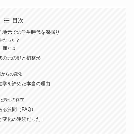
目次
？地元での学生時代を深掘り
中だった？
一面とは
代の元の顔と初整形
顔からの変化
進学を諦めた本当の理由
た男性の存在
る質問（FAQ）
と変化の連続だった！