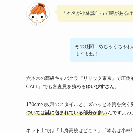
「本名が小林諒佳って噂があるけ
その疑問、めちゃくちゃわ
ますよね！
六本木の高級キャバクラ『リリック東京』で圧倒的
CALL』でも審査員を務める
ゆいぴすさん
。
170cmの抜群のスタイルと、ズバッと本質を突
ついては謎に包まれている部分が多い
んですよね
ネット上では「出身高校はどこ？」「本名は小林