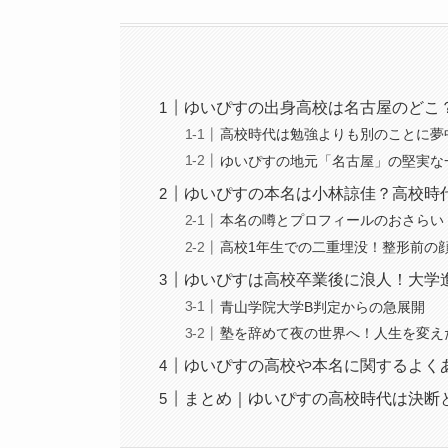
ゆいぴすの出身高校は名古屋のどこ
高校時代は勉強よりも別のことに夢
ゆいぴすの地元「名古屋」の堅実な
ゆいぴすの本名は小林諒佳？高校時
本名の噂とプロフィールのおさらい
高校1年生での二重埋没！整形前の
ゆいぴすは高校卒業後に浪人！大学
青山学院大学B判定からの急展開
塾を辞めて夜の世界へ！人生を変え
ゆいぴすの高校や本名に関するよくあ
まとめ｜ゆいぴすの高校時代は決断