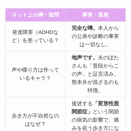
ネット上の噂・疑問
事実・真相
完全な噂。
本人から
発達障害（ADHDな
の公表や診断の事実
ど）を患っている？
は一切なし。
地声です。
夫のぽた
さんも「普段からこ
声や喋り方は作って
の声」と証言済み。
いるキャラ？
熊本弁が混ざるのも
特徴。
後述する
「変形性股
関節症」
という関節
歩き方が不自然なの
の病気の影響で、痛
はなぜ？
みを庇う歩き方にな