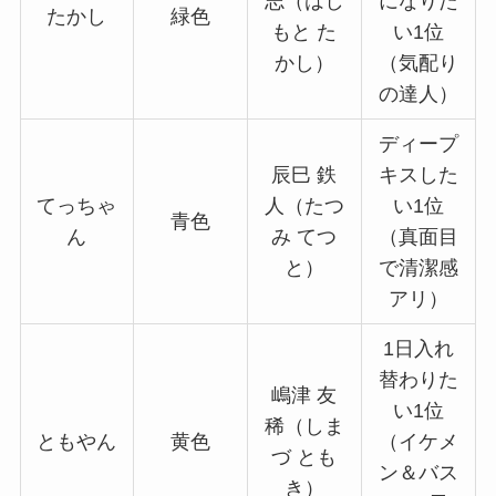
志（はし
になりた
たかし
緑色
もと た
い1位
かし）
（気配り
の達人）
ディープ
辰巳 鉄
キスした
てっちゃ
人（たつ
い1位
青色
ん
み てつ
（真面目
と）
で清潔感
アリ）
1日入れ
替わりた
嶋津 友
い1位
稀（しま
ともやん
黄色
（イケメ
づ とも
ン＆バス
き）