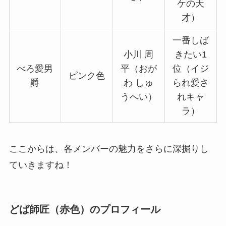
ケの天
才）
一番しば
小川 周
きたい1
べろ愛男
平（おが
位（イジ
ピンク色
爵
わ しゅ
られ愛さ
うへい）
れキャ
ラ）
ここからは、各メンバーの魅力をさらに深掘りし
ていきますね！
どば師匠（赤色）のプロフィール