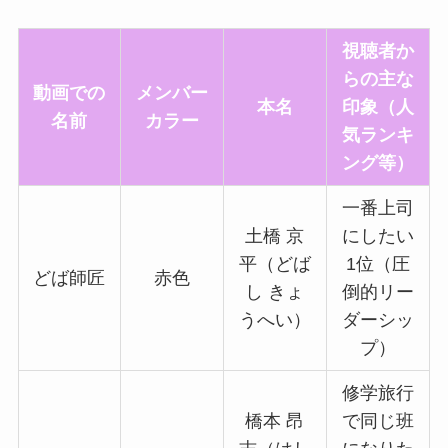
視聴者か
らの主な
動画での
メンバー
本名
印象（人
名前
カラー
気ランキ
ング等）
一番上司
土橋 京
にしたい
平（どば
1位（圧
どば師匠
赤色
し きょ
倒的リー
うへい）
ダーシッ
プ）
修学旅行
橋本 昂
で同じ班