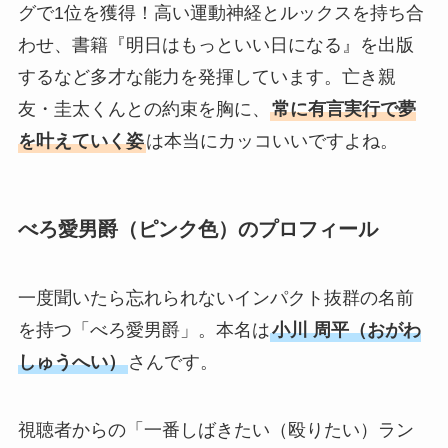
グで1位を獲得！高い運動神経とルックスを持ち合
わせ、書籍『明日はもっといい日になる』を出版
するなど多才な能力を発揮しています。亡き親
友・圭太くんとの約束を胸に、
常に有言実行で夢
を叶えていく姿
は本当にカッコいいですよね。
べろ愛男爵（ピンク色）のプロフィール
一度聞いたら忘れられないインパクト抜群の名前
を持つ「べろ愛男爵」。本名は
小川 周平（おがわ
しゅうへい）
さんです。
視聴者からの「一番しばきたい（殴りたい）ラン