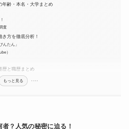
の年齢・本名・大学まとめ
」！
調査
働き方を徹底分析！
かびんたん」
ube）
経歴と職歴まとめ
もっと見る
何者？人気の秘密に迫る！