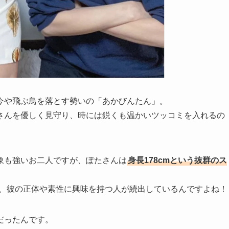
、今や飛ぶ鳥を落とす勢いの「あかびんたん」。
さんを優しく見守り、時には鋭くも温かいツッコミを入れるの
象も強いお二人ですが、ぽたさんは
身長178cmという抜群のス
」と、彼の正体や素性に興味を持つ人が続出しているんですよね！
けだったんです。