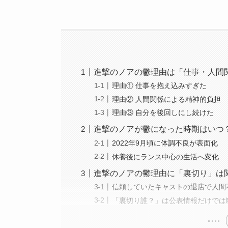
進撃のノアの鬱理由は「仕事・人間
理由① 仕事を抱え込みすぎた
理由② 人間関係による精神的負担
理由③ 自分を後回しにし続けた
進撃のノアが鬱になった時期はいつ
2022年9月頃に体調不良が表面化
休養後にランス中心の生活へ変化
進撃のノアの鬱理由に「裏切り」は
信頼していたキャストの退店で人間
「裏切り誰？」は公表情報だけでは