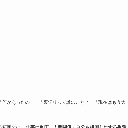
「何があったの？」「裏切りって誰のこと？」「現在はもう大
。
る範囲では、
仕事の重圧・人間関係・自分を後回しにする生活